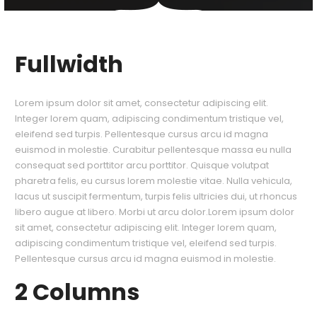
Fullwidth
Lorem ipsum dolor sit amet, consectetur adipiscing elit.
Integer lorem quam, adipiscing condimentum tristique vel,
eleifend sed turpis. Pellentesque cursus arcu id magna
euismod in molestie. Curabitur pellentesque massa eu nulla
consequat sed porttitor arcu porttitor. Quisque volutpat
pharetra felis, eu cursus lorem molestie vitae. Nulla vehicula,
lacus ut suscipit fermentum, turpis felis ultricies dui, ut rhoncus
libero augue at libero. Morbi ut arcu dolor.Lorem ipsum dolor
sit amet, consectetur adipiscing elit. Integer lorem quam,
adipiscing condimentum tristique vel, eleifend sed turpis.
Pellentesque cursus arcu id magna euismod in molestie.
2 Columns